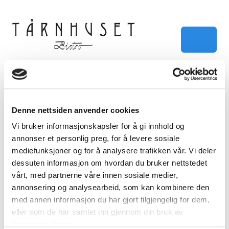
Skip to content
Skip to footer
Menu
Home
Events
HVA SKJER?
Denne nettsiden anvender cookies
Events
Vi bruker informasjonskapsler for å gi innhold og
HVA SKJER?
annonser et personlig preg, for å levere sosiale
mediefunksjoner og for å analysere trafikken vår. Vi deler
dessuten informasjon om hvordan du bruker nettstedet
25. oktober 2024
/
22. mai 2026
by
Vebjørn Aarflot
vårt, med partnerne våre innen sosiale medier,
annonsering og analysearbeid, som kan kombinere den
Vi har nå fått en egen fane på vår hjemmeside som
med annen informasjon du har gjort tilgjengelig for dem,
viser hva som skjer hos oss fremover. Gå inn på linken
eller som de har samlet inn gjennom din bruk av
ved siden av «menykart» og hold deg oppdatert.
tjenestene deres.