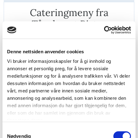
Cateringmeny fra
Tårnhuset Bistro
Minimum 15 personer
Denne nettsiden anvender cookies
Meny 1
Vi bruker informasjonskapsler for å gi innhold og
annonser et personlig preg, for å levere sosiale
Biff Stroganoff med potetpuré og brød.
mediefunksjoner og for å analysere trafikken vår. Vi deler
dessuten informasjon om hvordan du bruker nettstedet
325,-
vårt, med partnerne våre innen sosiale medier,
annonsering og analysearbeid, som kan kombinere den
med annen informasjon du har gjort tilgjengelig for dem,
Meny 2
eller som de har samlet inn gjennom din bruk av
tjenestene deres.
Hjortegryte med potetpuré og brød.
S
Nødvendig
a